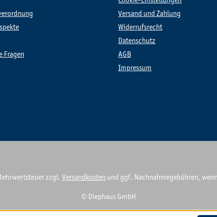
Cookie-Einstellungen
verordnung
Versand und Zahlung
spekte
Widerrufsrecht
Datenschutz
te Fragen
AGB
Impressum
. Mehrwertsteuer zzgl.
Versandkosten
und ggf. Nachnahmegebühren, wenn 
© Diephaus GmbH