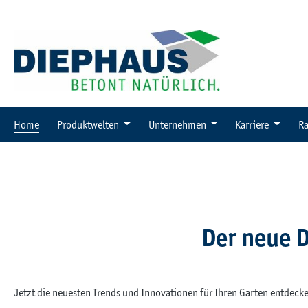
 Hauptinhalt springen
Zur Suche springen
Zur Hauptnavigation springen
Home
Produktwelten
Unternehmen
Karriere
Ra
Der neue 
Jetzt die neuesten Trends und Innovationen für Ihren Garten entde