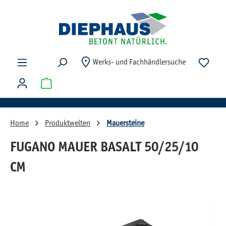
Zum Hauptinhalt springen
Du ha
Werks- und Fachhändlersuche
Warenkorb enthält 0 Positionen. Der Gesamtwert beträg
Home
Produktwelten
Mauersteine
FUGANO MAUER BASALT 50/25/10
CM
Bildergalerie überspringen