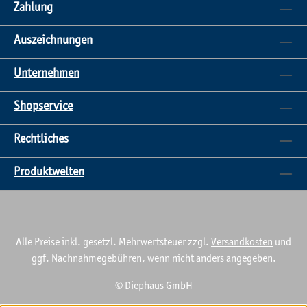
Linienführung. Abdeckplatten als Vollstein: Ergänzend
Zahlung
erhältlich in passender Mauerfarbe – für ein
homogenes Gesamtbild bis ins Detail.
Auszeichnungen
Gestaltungsmöglichkeiten Mit den FUGANO®
Mauersteinen lassen sich vielseitige Gestaltungsideen
Unternehmen
verwirklichen – von eleganten
Grundstückseinfriedungen über dekorative
Shopservice
Gartenmauern bis hin zu stilvollen
Sichtschutzlösungen. Durch die klaren Linien und die
Rechtliches
urbane Formensprache fügen sie sich nahtlos in
moderne Architekturkonzepte ein. Ob in Kombination
Produktwelten
mit Glas, Metall oder Holz – FUGANO® schafft eine
ästhetisch anspruchsvolle Atmosphäre, die
Designbewusstsein und Qualität vereint. Technische
Vorteile auf einen Blick Maßhaltige, flache
Alle Preise inkl. gesetzl. Mehrwertsteuer zzgl.
Versandkosten
und
Abdeckplatte für präzises Fugenbild
ggf. Nachnahmegebühren, wenn nicht anders angegeben.
Witterungsbeständig und langlebig Ergänzendes
Zubehörsortiment für perfekte Abschlüsse Farblich
© Diephaus GmbH
abgestimmte Abdeckplatten mit Scheinfuge Fazit Die