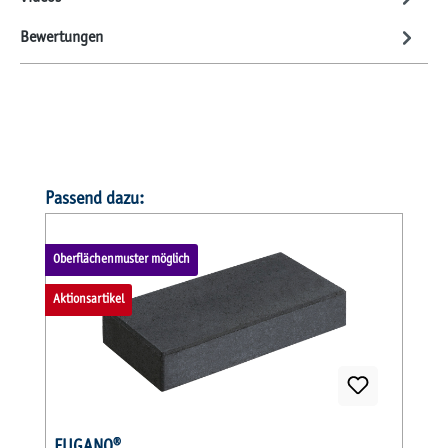
Bewertungen
Produktgalerie überspringen
Passend dazu:
Oberflächenmuster möglich
Aktionsartikel
FUGANO®