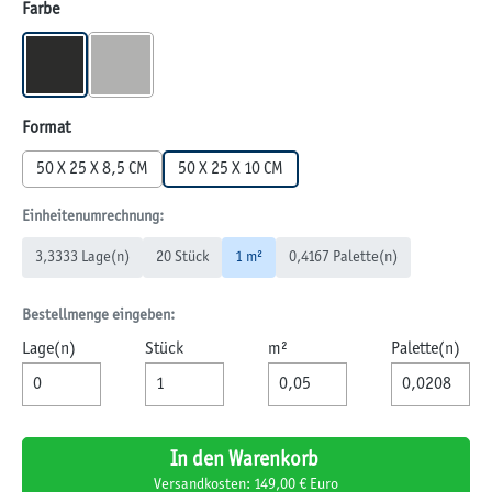
auswählen
Farbe
BASALT
GRAU
auswählen
Format
50 X 25 X 8,5 CM
50 X 25 X 10 CM
Einheitenumrechnung:
3,3333 Lage(n)
20 Stück
1 m²
0,4167 Palette(n)
Bestellmenge eingeben:
Lage(n)
Stück
m²
Palette(n)
In den Warenkorb
Versandkosten: 149,00 € Euro