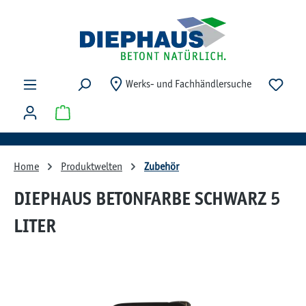
Zum Hauptinhalt springen
Du ha
Werks- und Fachhändlersuche
Warenkorb enthält 0 Positionen. Der Gesamtwert beträg
Home
Produktwelten
Zubehör
DIEPHAUS BETONFARBE SCHWARZ 5
LITER
Bildergalerie überspringen