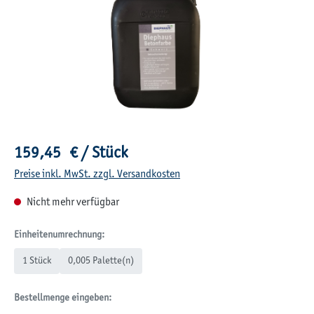
Regulärer Preis:
159,45 € / Stück
Preise inkl. MwSt. zzgl. Versandkosten
Nicht mehr verfügbar
Einheitenumrechnung:
1 Stück
0,005 Palette(n)
Bestellmenge eingeben: