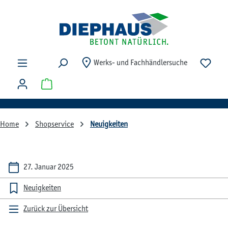
Zum Hauptinhalt springen
Du ha
Werks- und Fachhändlersuche
Warenkorb enthält 0 Positionen. Der Gesamtwert beträg
Home
Shopservice
Neuigkeiten
27. Januar 2025
Neuigkeiten
Zurück zur Übersicht