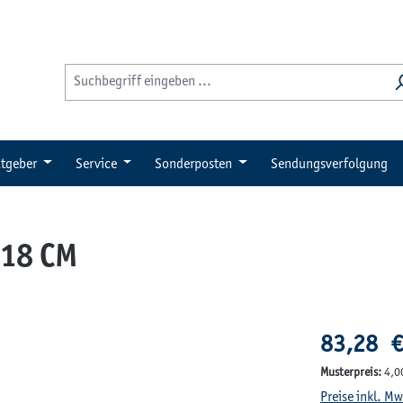
tgeber
Service
Sonderposten
Sendungsverfolgung
18 CM
Regulärer Pre
83,28 €
Musterpreis:
4,0
Preise inkl. M