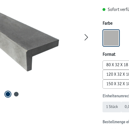
Sofort verfü
auswähl
Farbe
GRAU
auswäh
Format
80 X 32 X 18
120 X 32 X 1
150 X 32 X 1
Einheitenumrec
1 Stück
0,
Bestellmenge e