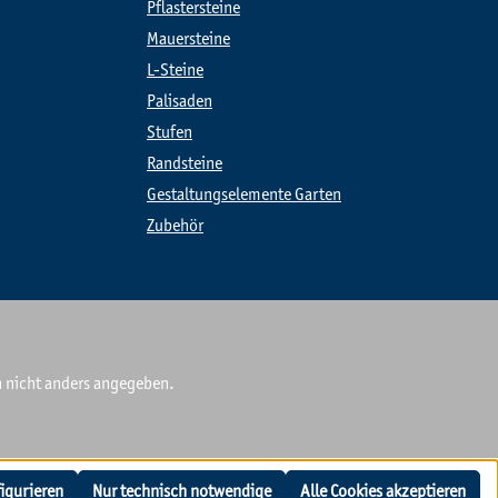
Pflastersteine
Mauersteine
L-Steine
Palisaden
Stufen
Randsteine
Gestaltungselemente Garten
Zubehör
nicht anders angegeben.
igurieren
Nur technisch notwendige
Alle Cookies akzeptieren