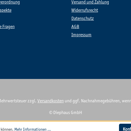
verordnung
Versand und Zahlung
spekte
Widerrufsrecht
Datenschutz
te Fragen
AGB
Impressum
. Mehrwertsteuer zzgl.
Versandkosten
und ggf. Nachnahmegebühren, wenn 
© Diephaus GmbH
Konf
u können.
Mehr Informationen ...