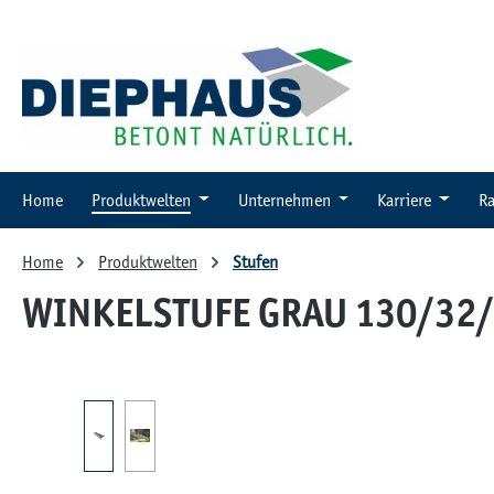
 Hauptinhalt springen
Zur Suche springen
Zur Hauptnavigation springen
Home
Produktwelten
Unternehmen
Karriere
Ra
Home
Produktwelten
Stufen
WINKELSTUFE GRAU 130/32/
Bildergalerie überspringen