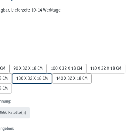
gbar, Lieferzeit: 10-14 Werktage
en
len
 CM
90 X 32 X 18 CM
100 X 32 X 18 CM
110 X 32 X 18 CM
8 CM
130 X 32 X 18 CM
140 X 32 X 18 CM
8 CM
hnung:
0556 Palette(n)
ingeben: