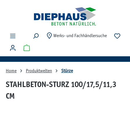
Zum Hauptinhalt springen
Du ha
Werks- und Fachhändlersuche
Warenkorb enthält 0 Positionen. Der Gesamtwert beträg
Home
Produktwelten
Stürze
STAHLBETON-STURZ 100/17,5/11,3
CM
Bildergalerie überspringen