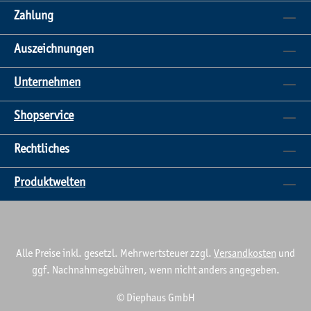
geschwungene oder geradlinige Designs. Intelligentes
Zahlung
Design – kein Anfangs- oder Endstein nötig Dank der
durchdachten Gestaltung von Siola Kombi benötigst du
Auszeichnungen
weder Abdecksteine noch spezielle Anfangs- oder
Endsteine. Jeder Stein ist universell einsetzbar und
Unternehmen
bietet dabei höchste Qualität: Von drei Seiten
gespalten für eine natürliche Optik Oberfläche gestrahlt
Shopservice
– für eine hochwertige, gleichmäßige Struktur
Einfache Verlegung – kein aufwendiges Anpassen
Rechtliches
notwendig Robust, pflegeleicht und langlebig Wie bei
Siola Pico setzt auch Siola Kombi auf höchste Qualität:
Produktwelten
Lösemittelfreie Beschichtung – weist Schmutz ab und
erleichtert die Reinigung Sehr hohe Farbbeständigkeit
– bleibt auch nach Jahren optisch ansprechend
Witterungsbeständig & pflegeleicht – trotzt Regen,
Alle Preise inkl. gesetzl. Mehrwertsteuer zzgl.
Versandkosten
und
Frost und UV-Strahlen Geprüfte Langzeitwirkung
ggf. Nachnahmegebühren, wenn nicht anders angegeben.
gegen Moosanhaftung für über 5 Jahre (bei
regelmäßiger Pflege) Vorteile auf einen Blick Flexibel
© Diephaus GmbH
einsetzbar – als Mauerstein oder Palisade Vier