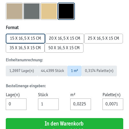
MUSCHELKALK
QUARZIT
SANDSTEIN
SCHWARZ
auswählen
Format
15 X 16,5 X 15 CM
20 X 16,5 X 15 CM
25 X 16,5 X 15 CM
35 X 16,5 X 15 CM
50 X 16,5 X 15 CM
Einheitenumrechnung:
1,2697 Lage(n)
44,4399 Stück
1 m²
0,3174 Palette(n)
Bestellmenge eingeben:
Lage(n)
Stück
m²
Palette(n)
In den Warenkorb