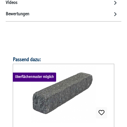
Videos
Bewertungen
Produktgalerie überspringen
Passend dazu:
Oberflächenmuster möglich
O