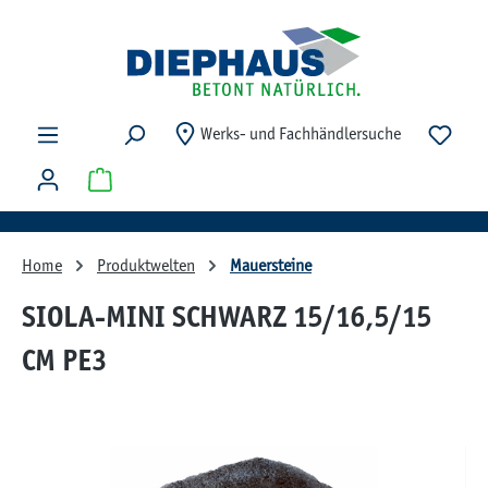
Zum Hauptinhalt springen
Du ha
Werks- und Fachhändlersuche
Warenkorb enthält 0 Positionen. Der Gesamtwert beträg
Home
Produktwelten
Mauersteine
SIOLA-MINI SCHWARZ 15/16,5/15
CM PE3
Bildergalerie überspringen