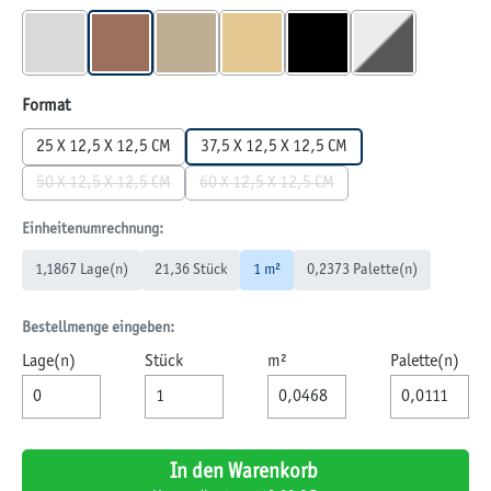
GRANIT
HERBSTAMBIENTE
MUSCHELKALK
SANDSTEIN
SCHWARZ
WEIß-SCHWARZ
auswählen
Format
25 X 12,5 X 12,5 CM
37,5 X 12,5 X 12,5 CM
50 X 12,5 X 12,5 CM
60 X 12,5 X 12,5 CM
(Diese Option ist zurzeit nicht verfügbar.)
(Diese Option ist zurzeit nicht verfüg
Einheitenumrechnung:
1,1867 Lage(n)
21,36 Stück
1 m²
0,2373 Palette(n)
Bestellmenge eingeben:
Lage(n)
Stück
m²
Palette(n)
In den Warenkorb