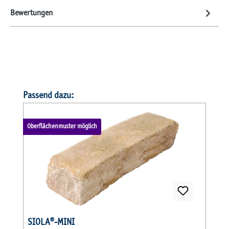
Bewertungen
Produktgalerie überspringen
Passend dazu:
Oberflächenmuster möglich
O
SIOLA®-MINI