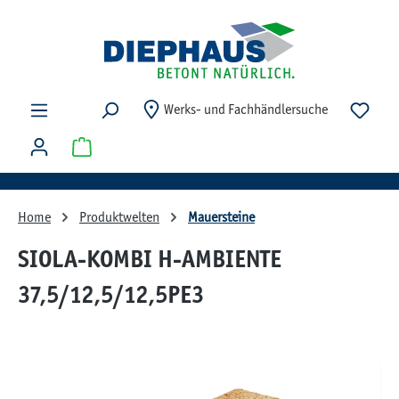
Zum Hauptinhalt springen
Du ha
Werks- und Fachhändlersuche
Warenkorb enthält 0 Positionen. Der Gesamtwert beträg
Home
Produktwelten
Mauersteine
SIOLA-KOMBI H-AMBIENTE
37,5/12,5/12,5PE3
Bildergalerie überspringen