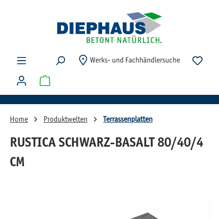
Zum Hauptinhalt springen
Du ha
Werks- und Fachhändlersuche
Warenkorb enthält 0 Positionen. Der Gesamtwert beträg
Home
Produktwelten
Terrassenplatten
RUSTICA SCHWARZ-BASALT 80/40/4
CM
Bildergalerie überspringen