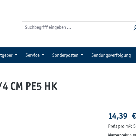
tgeber
Service
Sonderposten
Sendungsverfolgung
/4 CM PE5 HK
Regulärer Pre
14,39 €
Preis pro m²: 
Musterpreis:
4,0