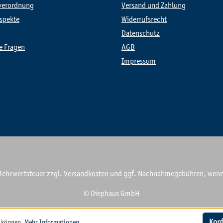
verordnung
Versand und Zahlung
spekte
Widerrufsrecht
Datenschutz
te Fragen
AGB
Impressum
. Mehrwertsteuer zzgl.
Versandkosten
und ggf. Nachnahmegebühren, wenn 
© Diephaus GmbH
Konf
u können.
Mehr Informationen ...