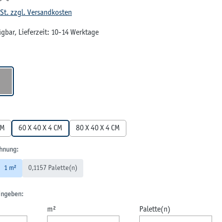
wSt. zzgl. Versandkosten
von eingebetteten Videos (YouTube, Vimeo oder
gbar, Lieferzeit: 10-14 Werktage
n) werden Daten an Drittanbieter übermittelt.
Erlauben" um das Laden von Drittanbieterinhalten
en
zu erlauben.
Einstellung merken und alle erlauben
MITTELGRAU
len
CM
60 X 40 X 4 CM
80 X 40 X 4 CM
hnung:
1 m²
0,1157 Palette(n)
ingeben:
m²
Palette(n)