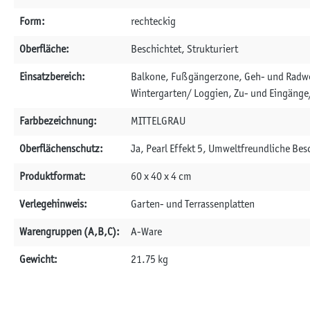
Form:
rechteckig
Oberfläche:
Beschichtet, Strukturiert
Einsatzbereich:
Balkone, Fußgängerzone, Geh- und Radweg
Wintergarten/ Loggien, Zu- und Eingäng
Farbbezeichnung:
MITTELGRAU
Oberflächenschutz:
Ja, Pearl Effekt 5, Umweltfreundliche Be
Produktformat:
60 x 40 x 4 cm
Verlegehinweis:
Garten- und Terrassenplatten
Warengruppen (A,B,C):
A-Ware
Gewicht:
21.75 kg