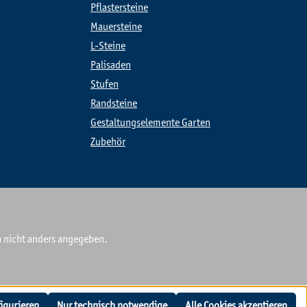
Pflastersteine
Mauersteine
L-Steine
Palisaden
Stufen
Randsteine
Gestaltungselemente Garten
Zubehör
nicht anders angegeben.
igurieren
Nur technisch notwendige
Alle Cookies akzeptieren