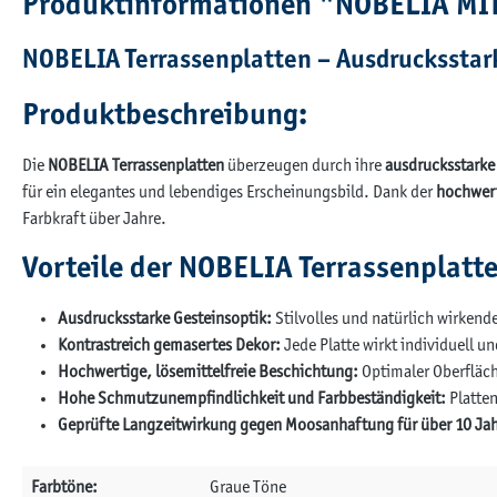
Produktinformationen "NOBELIA MI
NOBELIA Terrassenplatten – Ausdrucksstark
Produktbeschreibung:
Die
NOBELIA Terrassenplatten
überzeugen durch ihre
ausdrucksstarke
für ein elegantes und lebendiges Erscheinungsbild. Dank der
hochwert
Farbkraft über Jahre.
Vorteile der NOBELIA Terrassenplatt
Ausdrucksstarke Gesteinsoptik:
Stilvolles und natürlich wirkend
Kontrastreich gemasertes Dekor:
Jede Platte wirkt individuell u
Hochwertige, lösemittelfreie Beschichtung:
Optimaler Oberfläch
Hohe Schmutzunempfindlichkeit und Farbbeständigkeit:
Platten
Geprüfte Langzeitwirkung gegen Moosanhaftung für über 10 Jah
Farbtöne:
Graue Töne