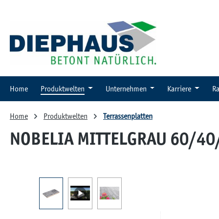
 Hauptinhalt springen
Zur Suche springen
Zur Hauptnavigation springen
Home
Produktwelten
Unternehmen
Karriere
Ra
Home
Produktwelten
Terrassenplatten
NOBELIA MITTELGRAU 60/40
Bildergalerie überspringen