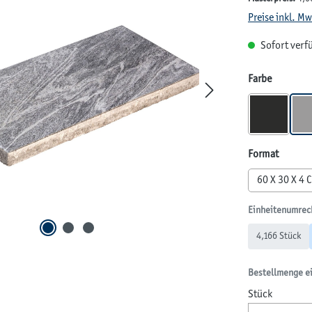
Preise inkl. M
Beim Abspielen 
Sofort verfü
andere Quelle
Klicken Sie auf "
auswähl
Farbe
BASALT
auswäh
Format
60 X 30 X 4 
Einheitenumrec
4,166 Stück
Bestellmenge e
Stück