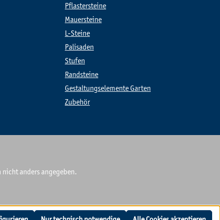
Pflastersteine
Mauersteine
L-Steine
Palisaden
Stufen
Randsteine
Gestaltungselemente Garten
Zubehör
nicht anders angegeben.
igurieren
Nur technisch notwendige
Alle Cookies akzeptieren