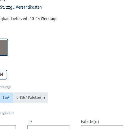
wSt. zzgl. Versandkosten
gbar, Lieferzeit: 10-14 Werktage
en
UMBRA
len
CM
hnung:
1 m²
0,1157 Palette(n)
ingeben:
m²
Palette(n)