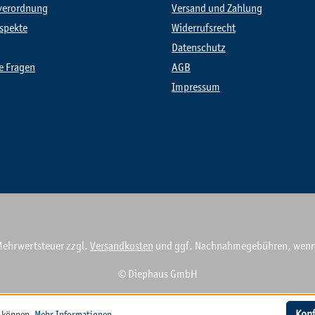
verordnung
Versand und Zahlung
spekte
Widerrufsrecht
Datenschutz
te Fragen
AGB
Impressum
. Mehrwertsteuer zzgl.
Versandkosten
und ggf. Nachnahmegebühren, wenn 
© Diephaus GmbH
Konf