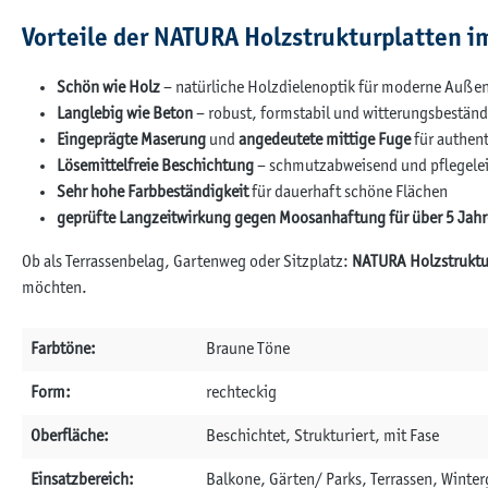
Vorteile der NATURA Holzstrukturplatten i
Schön wie Holz
– natürliche Holzdielenoptik für moderne Auße
Langlebig wie Beton
– robust, formstabil und witterungsbeständ
Eingeprägte Maserung
und
angedeutete mittige Fuge
für authen
Lösemittelfreie Beschichtung
– schmutzabweisend und pflegele
Sehr hohe Farbbeständigkeit
für dauerhaft schöne Flächen
geprüfte Langzeitwirkung gegen Moosanhaftung für über 5 Jahr
Ob als Terrassenbelag, Gartenweg oder Sitzplatz:
NATURA Holzstruktu
möchten.
Farbtöne:
Braune Töne
Form:
rechteckig
Oberfläche:
Beschichtet, Strukturiert, mit Fase
Einsatzbereich:
Balkone, Gärten/ Parks, Terrassen, Winte