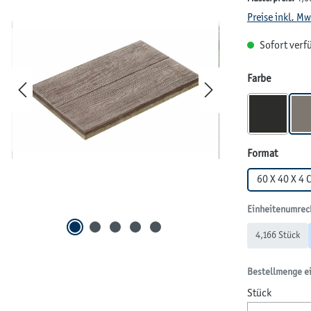
Preise inkl. M
Sofort verfü
auswähl
Farbe
BASALT
auswäh
Format
60 X 40 X 4 
Einheitenumrec
4,166 Stück
Bestellmenge e
Stück