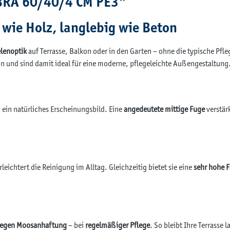
BRA 60/40/4 CM PE3"
wie Holz, langlebig wie Beton
lenoptik
auf Terrasse, Balkon oder in den Garten – ohne die typische Pfle
n und sind damit ideal für eine moderne, pflegeleichte Außengestaltung
d ein natürliches Erscheinungsbild. Eine
angedeutete mittige Fuge
verstär
eichtert die Reinigung im Alltag. Gleichzeitig bietet sie eine
sehr hohe F
 gegen Moosanhaftung
– bei
regelmäßiger Pflege
. So bleibt Ihre Terrasse 