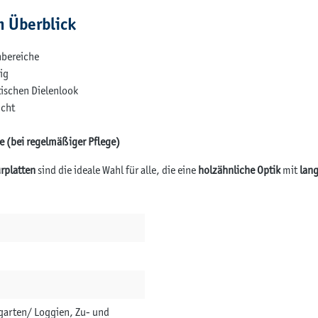
m Überblick
nbereiche
ig
tischen Dielenlook
icht
e (bei regelmäßiger Pflege)
rplatten
sind die ideale Wahl für alle, die eine
holzähnliche Optik
mit
lang
rgarten/ Loggien, Zu- und