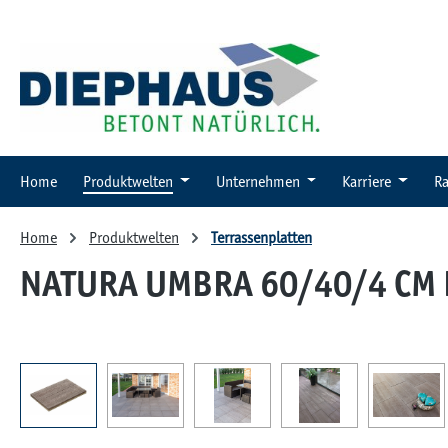
 Hauptinhalt springen
Zur Suche springen
Zur Hauptnavigation springen
Home
Produktwelten
Unternehmen
Karriere
Ra
Home
Produktwelten
Terrassenplatten
NATURA UMBRA 60/40/4 CM 
Bildergalerie überspringen