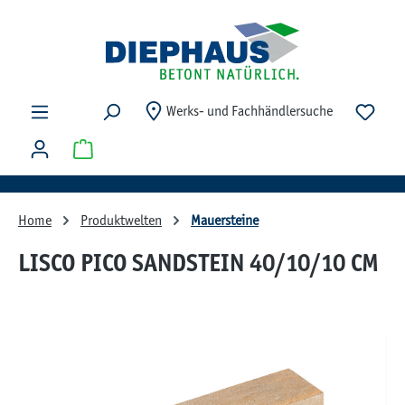
Zum Hauptinhalt springen
Du ha
Werks- und Fachhändlersuche
Warenkorb enthält 0 Positionen. Der Gesamtwert beträg
Home
Produktwelten
Mauersteine
LISCO PICO SANDSTEIN 40/10/10 CM
Bildergalerie überspringen