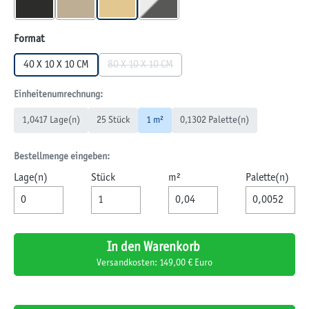
BASALT
MUSCHELKALK
SANDSTEIN
WEIß-SCHWARZ
auswählen
Format
40 X 10 X 10 CM
80 X 10 X 10 CM
(Diese Option ist zurzeit nicht verfügbar.)
Einheitenumrechnung:
1,0417 Lage(n)
25 Stück
1 m²
0,1302 Palette(n)
Bestellmenge eingeben:
Lage(n)
Stück
m²
Palette(n)
In den Warenkorb
Versandkosten: 149,00 € Euro