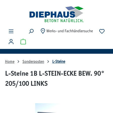
Zum Hauptinhalt springen
Du ha
Werks- und Fachhändlersuche
Warenkorb enthält 0 Positionen. Der Gesamtwert beträg
Home
Sonderposten
L-Steine
L-Steine 1B L-STEIN-ECKE BEW. 90°
205/100 LINKS
Bildergalerie überspringen