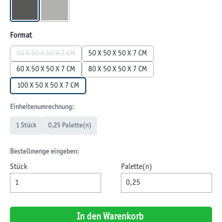
ANTHRAZIT
GRAU
auswählen
Format
40 X 50 X 50 X 7 CM
50 X 50 X 50 X 7 CM
(Diese Option ist zurzeit nicht verfügbar.)
60 X 50 X 50 X 7 CM
80 X 50 X 50 X 7 CM
100 X 50 X 50 X 7 CM
Einheitenumrechnung:
1 Stück
0,25 Palette(n)
Bestellmenge eingeben:
Stück
Palette(n)
In den Warenkorb