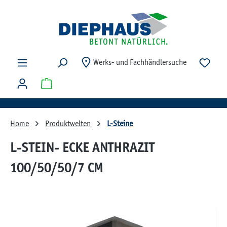
Zum Hauptinhalt springen
Du ha
Werks- und Fachhändlersuche
Warenkorb enthält 0 Positionen. Der Gesamtwert beträg
Home
Produktwelten
L-Steine
L-STEIN- ECKE ANTHRAZIT
100/50/50/7 CM
Bildergalerie überspringen