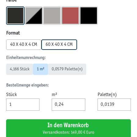
Farbe
BASALT
GRAU-SCHWARZ
QUARZ
ROT
SCHWARZ-BASALT
auswählen
Format
40 X 40 X 4 CM
60 X 40 X 4 CM
Einheitenumrechnung:
4,166 Stück
1 m²
0,0579 Palette(n)
Bestellmenge eingeben:
Stück
m²
Palette(n)
In den Warenkorb
Versandkosten: 149,00 € Euro