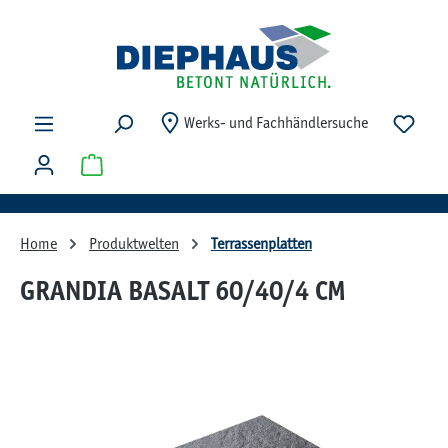
Zum Hauptinhalt springen
Du ha
Werks- und Fachhändlersuche
Warenkorb enthält 0 Positionen. Der Gesamtwert beträg
Home
Produktwelten
Terrassenplatten
GRANDIA BASALT 60/40/4 CM
Bildergalerie überspringen