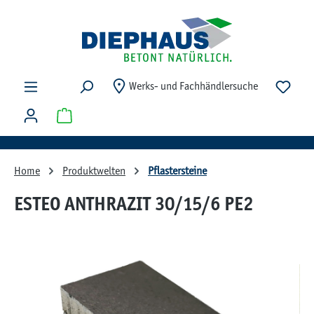
Zum Hauptinhalt springen
Du ha
Werks- und Fachhändlersuche
Warenkorb enthält 0 Positionen. Der Gesamtwert beträg
Home
Produktwelten
Pflastersteine
ESTEO ANTHRAZIT 30/15/6 PE2
Bildergalerie überspringen