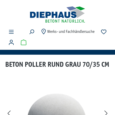
Zum Hauptinhalt springen
Du ha
Werks- und Fachhändlersuche
Warenkorb enthält 0 Positionen. Der Gesamtwert beträg
BETON POLLER RUND GRAU 70/35 CM
Bildergalerie überspringen