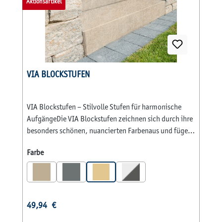
Aktionsartikel
VIA BLOCKSTUFEN
VIA Blockstufen – Stilvolle Stufen für harmonische
AufgängeDie VIA Blockstufen zeichnen sich durch ihre
besonders schönen, nuancierten Farbenaus und fügen
sich perfekt in die unterschiedlichsten Garten- und
auswählen
Farbe
Landschaftsumgebungen ein.Sie verleihen Ihrem
Aufgang ein attraktives, modernes Aussehen und
sorgen für ein hochwertiges Gesamtbild.Mit der
umlaufenden 6 mm Fase entstehen saubere Kanten und
eine elegante Linienführung,die das harmonische
Regulärer Preis:
49,94 €
Erscheinungsbild der Stufen unterstreicht. Die