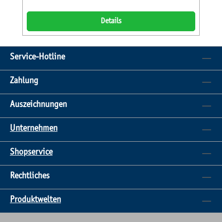
erweiterte Farbauswahlermöglicht eine optimale
Abstimmung auf Pflasterungen, Mauern oder
Details
Palisaden.Die lösemittelfreie Beschichtung schützt die
Oberfläche zuverlässig vor Schmutz und garantierteine
hohe Farbbeständigkeit, sodass die Stufen auch nach
Service-Hotline
vielen Jahren noch strahlend wirken.Ihre Vorteile auf
einen Blick Nuancierte Farbgebung für harmonische
Zahlung
Gestaltung Erhältlich in erweiterter Farbauswahl
Umlaufende 6 mm Fase für sauberes Kantenbild
Auszeichnungen
Lösemittelfreie Beschichtung schützt die Oberfläche
Hohe Farbbeständigkeit für langanhaltende Optik Ideal
Unternehmen
für stilvolle Aufgänge und TerrassenanlagenDie VIA
Blockstufen verbinden ästhetisches Design, langlebige
Shopservice
Materialien und Funktionalitätund sind die perfekte
Wahl für hochwertige und harmonische
Rechtliches
Außenbereiche.
Produktwelten