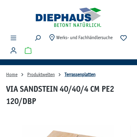
Zum Hauptinhalt springen
Du ha
Werks- und Fachhändlersuche
Warenkorb enthält 0 Positionen. Der Gesamtwert beträg
Home
Produktwelten
Terrassenplatten
VIA SANDSTEIN 40/40/4 CM PE2
120/DBP
Bildergalerie überspringen