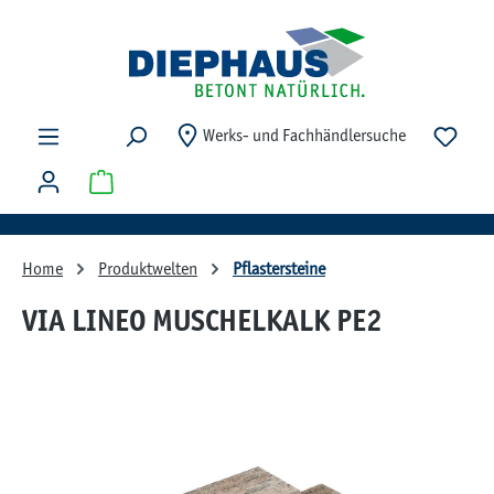
Zum Hauptinhalt springen
Du ha
Werks- und Fachhändlersuche
Warenkorb enthält 0 Positionen. Der Gesamtwert beträg
Home
Produktwelten
Pflastersteine
VIA LINEO MUSCHELKALK PE2
Bildergalerie überspringen