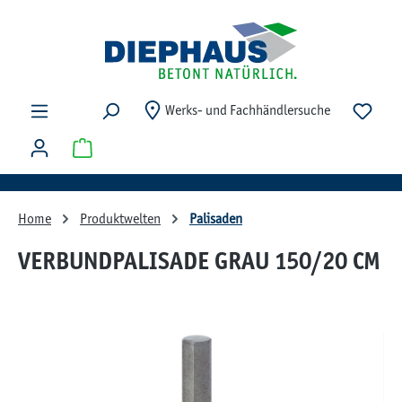
Zum Hauptinhalt springen
Du ha
Werks- und Fachhändlersuche
Warenkorb enthält 0 Positionen. Der Gesamtwert beträg
Home
Produktwelten
Palisaden
VERBUNDPALISADE GRAU 150/20 CM
Bildergalerie überspringen