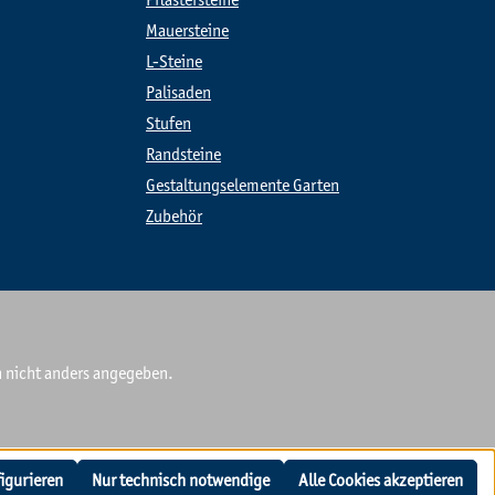
Pflastersteine
Mauersteine
L-Steine
Palisaden
Stufen
Randsteine
Gestaltungselemente Garten
Zubehör
nicht anders angegeben.
igurieren
Nur technisch notwendige
Alle Cookies akzeptieren