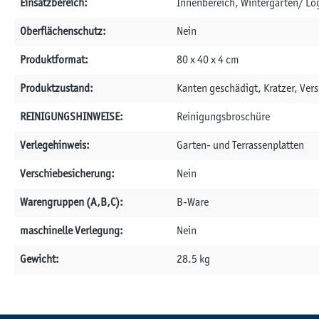
Einsatzbereich:
Innenbereich, Wintergarten/ Lo
Oberflächenschutz:
Nein
Produktformat:
80 x 40 x 4 cm
Produktzustand:
Kanten geschädigt, Kratzer, Ve
REINIGUNGSHINWEISE:
Reinigungsbroschüre
Verlegehinweis:
Garten- und Terrassenplatten
Verschiebesicherung:
Nein
Warengruppen (A,B,C):
B-Ware
maschinelle Verlegung:
Nein
Gewicht:
28.5 kg