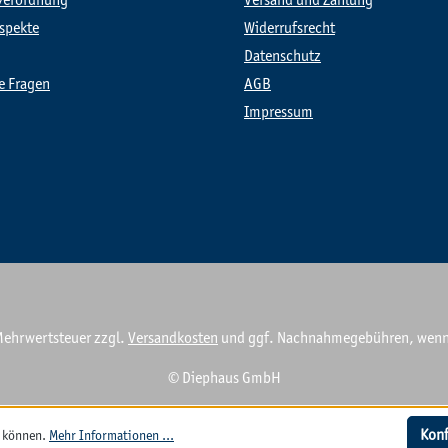
verordnung
Versand und Zahlung
spekte
Widerrufsrecht
Datenschutz
te Fragen
AGB
Impressum
. Mehrwertsteuer zzgl.
Versandkosten
und ggf. Nachnahmegebühren, wenn 
© Diephaus GmbH
Konf
u können.
Mehr Informationen ...