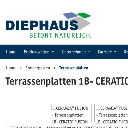
 Hauptinhalt springen
Zur Suche springen
Zur Hauptnavigation springen
Home
Produktwelten
Unternehmen
Karriere
Ra
Home
Sonderposten
Terrassenplatten
Terrassenplatten 1B- CERAT
Bildergalerie überspringen