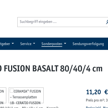
tgeber
Service
Sonderposten
Sendungsverfolgung
IO FUSION BASALT 80/40/4 cm
Regulärer Pre
11,20 €
Preis pro m²: 