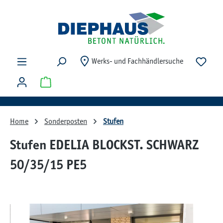
Zum Hauptinhalt springen
Du ha
Werks- und Fachhändlersuche
Warenkorb enthält 0 Positionen. Der Gesamtwert beträg
Home
Sonderposten
Stufen
Stufen EDELIA BLOCKST. SCHWARZ
50/35/15 PE5
Bildergalerie überspringen