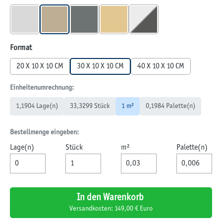
GRANIT
MUSCHELKALK
QUARZIT
SANDSTEIN
WEIß-SCHWARZ
auswählen
Format
20 X 10 X 10 CM
30 X 10 X 10 CM
40 X 10 X 10 CM
Einheitenumrechnung:
1,1904 Lage(n)
33,3299 Stück
1 m²
0,1984 Palette(n)
Bestellmenge eingeben:
Lage(n)
Stück
m²
Palette(n)
In den Warenkorb
Versandkosten: 149,00 € Euro