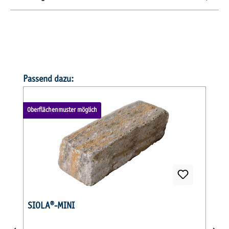
Produktgalerie überspringen
Passend dazu:
Oberflächenmuster möglich
O
SIOLA®-MINI