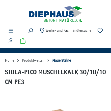
Zum Hauptinhalt springen
Du ha
Werks- und Fachhändlersuche
Warenkorb enthält 0 Positionen. Der Gesamtwert beträg
Home
Produktwelten
Mauersteine
SIOLA-PICO MUSCHELKALK 30/10/10
CM PE3
Bildergalerie überspringen