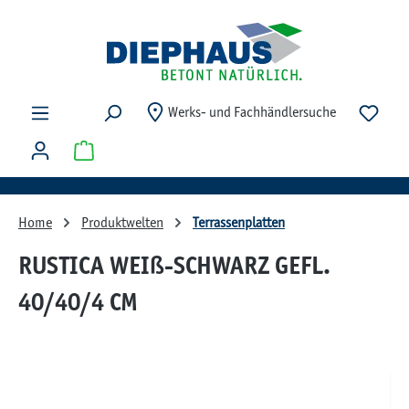
Zum Hauptinhalt springen
Du ha
Werks- und Fachhändlersuche
Warenkorb enthält 0 Positionen. Der Gesamtwert beträg
Home
Produktwelten
Terrassenplatten
RUSTICA WEIß-SCHWARZ GEFL.
40/40/4 CM
Bildergalerie überspringen