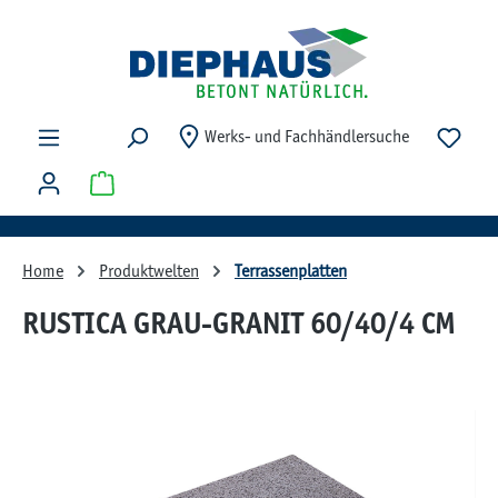
Zum Hauptinhalt springen
Du ha
Werks- und Fachhändlersuche
Warenkorb enthält 0 Positionen. Der Gesamtwert beträg
Home
Produktwelten
Terrassenplatten
RUSTICA GRAU-GRANIT 60/40/4 CM
Bildergalerie überspringen