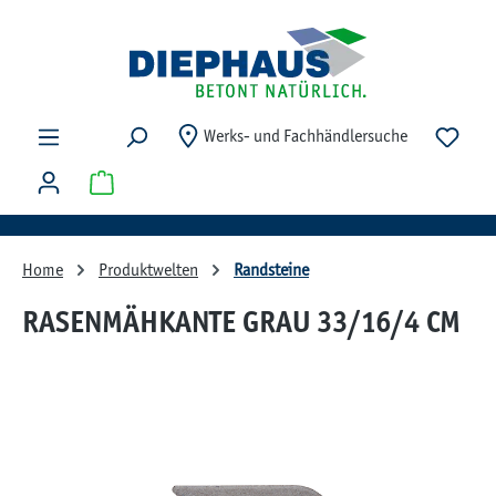
Zum Hauptinhalt springen
Du ha
Werks- und Fachhändlersuche
Warenkorb enthält 0 Positionen. Der Gesamtwert beträg
Home
Produktwelten
Randsteine
RASENMÄHKANTE GRAU 33/16/4 CM
Bildergalerie überspringen