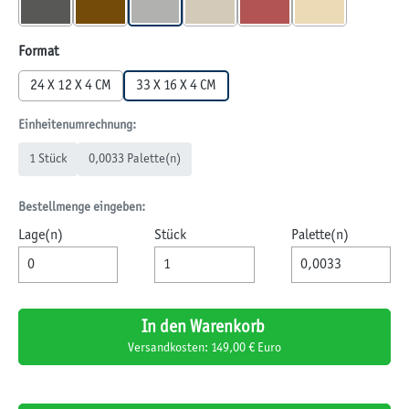
ANTHRAZIT
BRAUN
GRAU
MUSCHELKALK
ROT
SANDSTEIN
(Diese Option ist zurzeit nicht verfügba
(Diese Option ist 
auswählen
Format
24 X 12 X 4 CM
33 X 16 X 4 CM
Einheitenumrechnung:
1 Stück
0,0033 Palette(n)
Bestellmenge eingeben:
Lage(n)
Stück
Palette(n)
In den Warenkorb
Versandkosten: 149,00 € Euro