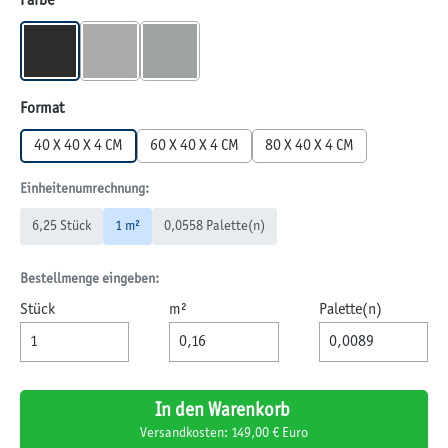
Farbe
BASALT
QUARZ
QUARZIT
(Diese Option ist zurzeit nicht verfügbar.)
auswählen
Format
40 X 40 X 4 CM
60 X 40 X 4 CM
80 X 40 X 4 CM
Einheitenumrechnung:
6,25 Stück
1 m²
0,0558 Palette(n)
Bestellmenge eingeben:
Stück
m²
Palette(n)
In den Warenkorb
Versandkosten: 149,00 € Euro