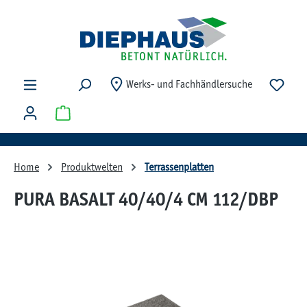
Zum Hauptinhalt springen
Du ha
Werks- und Fachhändlersuche
Warenkorb enthält 0 Positionen. Der Gesamtwert beträg
Home
Produktwelten
Terrassenplatten
PURA BASALT 40/40/4 CM 112/DBP
Bildergalerie überspringen