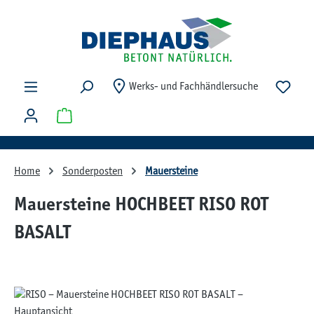
Zum Hauptinhalt springen
Du ha
Werks- und Fachhändlersuche
Warenkorb enthält 0 Positionen. Der Gesamtwert beträg
Home
Sonderposten
Mauersteine
Mauersteine HOCHBEET RISO ROT
BASALT
Bildergalerie überspringen