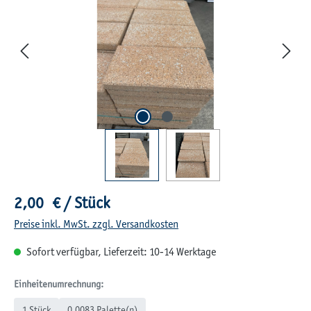
Regulärer Preis:
2,00 € / Stück
Preise inkl. MwSt. zzgl. Versandkosten
Sofort verfügbar, Lieferzeit: 10-14 Werktage
Einheitenumrechnung:
1 Stück
0,0083 Palette(n)