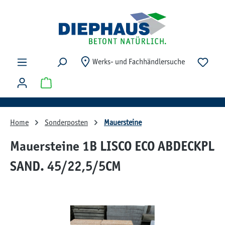
Zum Hauptinhalt springen
Du ha
Werks- und Fachhändlersuche
Warenkorb enthält 0 Positionen. Der Gesamtwert beträg
Home
Sonderposten
Mauersteine
Mauersteine 1B LISCO ECO ABDECKPL
SAND. 45/22,5/5CM
Bildergalerie überspringen