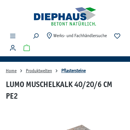
Zum Hauptinhalt springen
Du ha
Werks- und Fachhändlersuche
Warenkorb enthält 0 Positionen. Der Gesamtwert beträg
Home
Produktwelten
Pflastersteine
LUMO MUSCHELKALK 40/20/6 CM
PE2
Bildergalerie überspringen