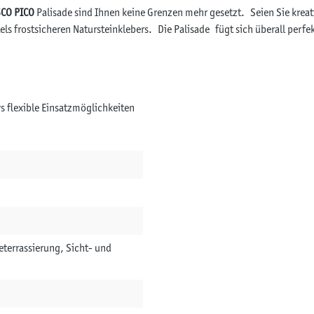
g
SCO PICO
Palisade sind Ihnen keine Grenzen mehr gesetzt. Seien Sie kreati
m
s frostsicheren Natursteinklebers. Die Palisade fügt sich überall perfek
e
r
k
e
n
s flexible Einsatzmöglichkeiten
u
n
d
al
le
e
rl
a
u
b
terrassierung, Sicht- und
e
n