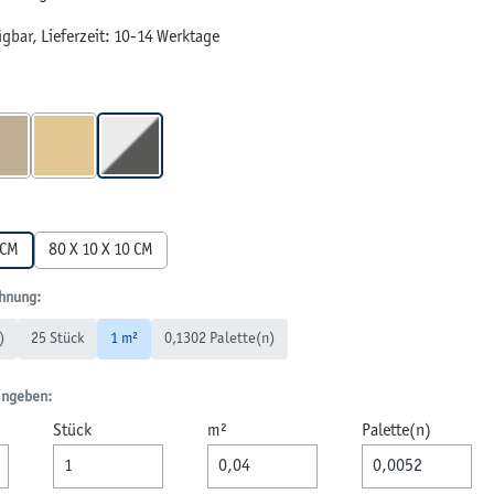
gbar, Lieferzeit: 10-14 Werktage
en
MUSCHELKALK
SANDSTEIN
WEIß-SCHWARZ
len
 CM
80 X 10 X 10 CM
hnung:
)
25 Stück
1 m²
0,1302 Palette(n)
ingeben:
Stück
m²
Palette(n)