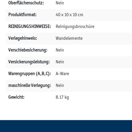
Oberflächenschutz:
Nein
Produktformat:
40 x 10 x 10 cm
REINIGUNGSHINWEISE:
Reinigungsbroschüre
Verlegehinweis:
Wandelemente
Verschiebesicherung:
Nein
Versickerungsleistung:
Nein
Warengruppen (A,B,C):
A-Ware
maschinelle Verlegung:
Nein
Gewicht:
8.17 kg