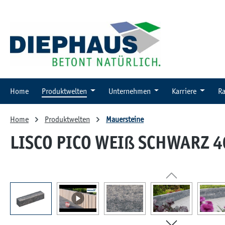
 Hauptinhalt springen
Zur Suche springen
Zur Hauptnavigation springen
Home
Produktwelten
Unternehmen
Karriere
Ra
Home
Produktwelten
Mauersteine
LISCO PICO WEIß SCHWARZ 4
Bildergalerie überspringen