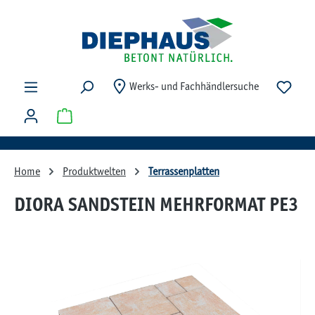
Zum Hauptinhalt springen
Du ha
Werks- und Fachhändlersuche
Warenkorb enthält 0 Positionen. Der Gesamtwert beträg
Home
Produktwelten
Terrassenplatten
DIORA SANDSTEIN MEHRFORMAT PE3
Bildergalerie überspringen