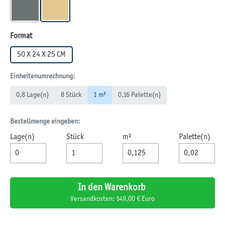
QUARZIT
SANDSTEIN
auswählen
Format
50 X 24 X 25 CM
Einheitenumrechnung:
0,8 Lage(n)
8 Stück
1 m²
0,16 Palette(n)
Bestellmenge eingeben:
Lage(n)
Stück
m²
Palette(n)
In den Warenkorb
Versandkosten: 149,00 € Euro