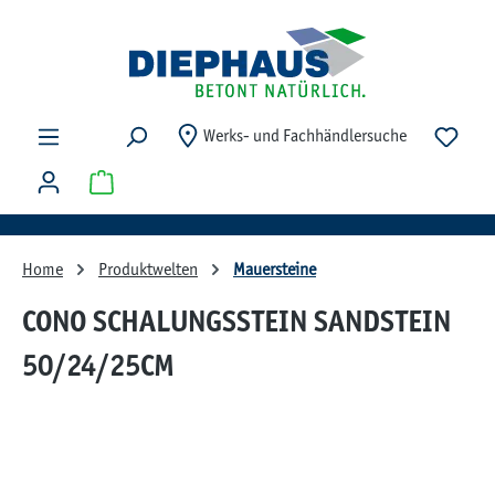
Zum Hauptinhalt springen
Du ha
Werks- und Fachhändlersuche
Warenkorb enthält 0 Positionen. Der Gesamtwert beträg
Home
Produktwelten
Mauersteine
CONO SCHALUNGSSTEIN SANDSTEIN
50/24/25CM
Bildergalerie überspringen