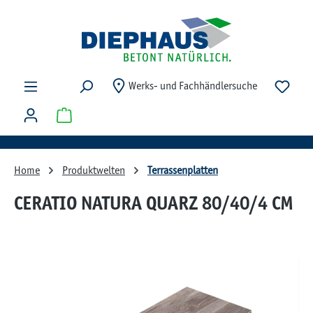
Zum Hauptinhalt springen
Du ha
Werks- und Fachhändlersuche
Warenkorb enthält 0 Positionen. Der Gesamtwert beträg
Home
Produktwelten
Terrassenplatten
CERATIO NATURA QUARZ 80/40/4 CM
Bildergalerie überspringen