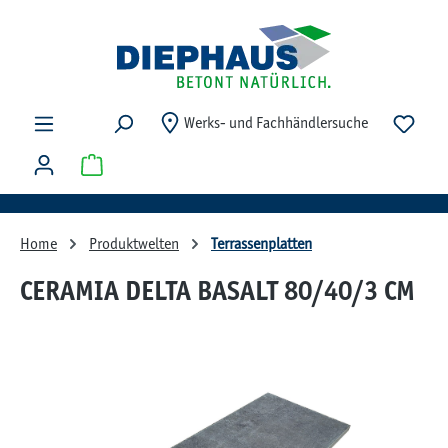
Zum Hauptinhalt springen
Du ha
Werks- und Fachhändlersuche
Warenkorb enthält 0 Positionen. Der Gesamtwert beträg
Home
Produktwelten
Terrassenplatten
CERAMIA DELTA BASALT 80/40/3 CM
Bildergalerie überspringen