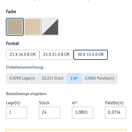
auswählen
Farbe
MUSCHELKALK
SANDWEIß
WEIß-SCHWARZ
auswählen
Format
21 X 14 X 8 CM
21 X 21 X 8 CM
30 X 15 X 6 CM
Einheitenumrechnung:
0,9259 Lage(n)
22,221 Stück
1 m²
0,0661 Palette(n)
Bestellmenge eingeben:
Lage(n)
Stück
m²
Palette(n)