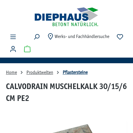
Zum Hauptinhalt springen
Du ha
Werks- und Fachhändlersuche
Warenkorb enthält 0 Positionen. Der Gesamtwert beträg
Home
Produktwelten
Pflastersteine
CALVODRAIN MUSCHELKALK 30/15/6
CM PE2
Bildergalerie überspringen