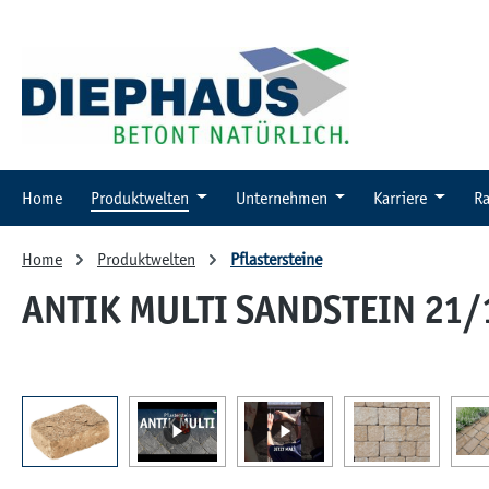
 Hauptinhalt springen
Zur Suche springen
Zur Hauptnavigation springen
Home
Produktwelten
Unternehmen
Karriere
Ra
Home
Produktwelten
Pflastersteine
ANTIK MULTI SANDSTEIN 21/
Bildergalerie überspringen