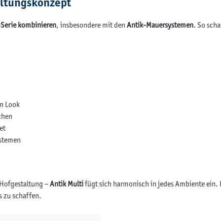
altungskonzept
k-Serie kombinieren
, insbesondere mit den
Antik-Mauersystemen
. So sch
en Look
chen
et
ystemen
 Hofgestaltung –
Antik Multi
fügt sich harmonisch in jedes Ambiente ein.
s zu schaffen.