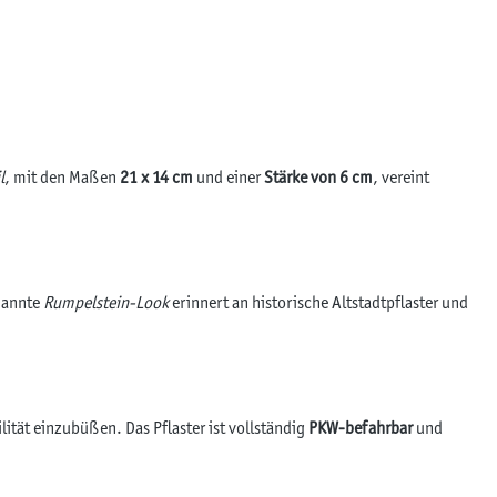
l
, mit den Maßen
21 x 14 cm
und einer
Stärke von 6 cm
, vereint
enannte
Rumpelstein-Look
erinnert an historische Altstadtpflaster und
ität einzubüßen. Das Pflaster ist vollständig
PKW-befahrbar
und