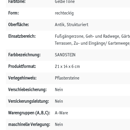
Farbtöne:
Gelbe Töne
Form:
rechteckig
Oberfläche:
Antik, Strukturiert
Einsatzbereich:
Fußgängerzone, Geh- und Radwege, Gärte
Terrassen, Zu- und Eingänge/ Gartenwege
Farbbezeichnung:
SANDSTEIN
Produktformat:
21 x 14 x 6 cm
Verlegehinweis:
Pflastersteine
Verschiebesicherung:
Nein
Versickerungsleistung:
Nein
Warengruppen (A,B,C):
A-Ware
maschinelle Verlegung:
Nein