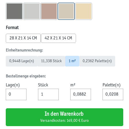
BASALT
GRAU
HERBSTLAUB
MUSCHELKALK
SANDSTEIN
(Diese Option ist zurzeit nicht verfügbar.)
(Diese Option ist zurzeit nicht verfügbar.)
(Diese Option ist zurzeit nicht verfügbar.)
(Diese Option ist zurzeit nicht verfügba
(Diese Option ist zurzeit nic
auswählen
Format
28 X 21 X 14 CM
42 X 21 X 14 CM
Einheitenumrechnung:
0,9448 Lage(n)
11,338 Stück
1 m²
0,2362 Palette(n)
Bestellmenge eingeben:
Lage(n)
Stück
m²
Palette(n)
In den Warenkorb
Versandkosten: 149,00 € Euro