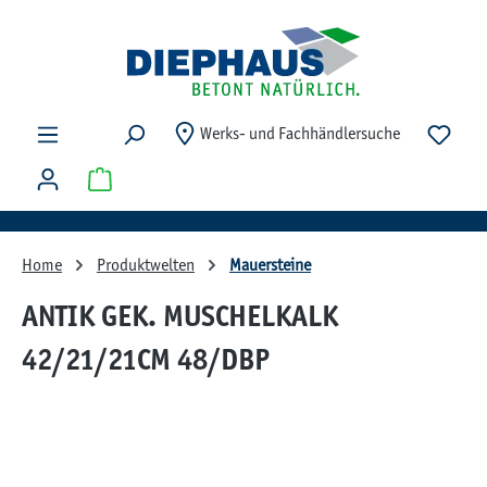
Zum Hauptinhalt springen
Du ha
Werks- und Fachhändlersuche
Warenkorb enthält 0 Positionen. Der Gesamtwert beträg
Home
Produktwelten
Mauersteine
ANTIK GEK. MUSCHELKALK
42/21/21CM 48/DBP
Bildergalerie überspringen