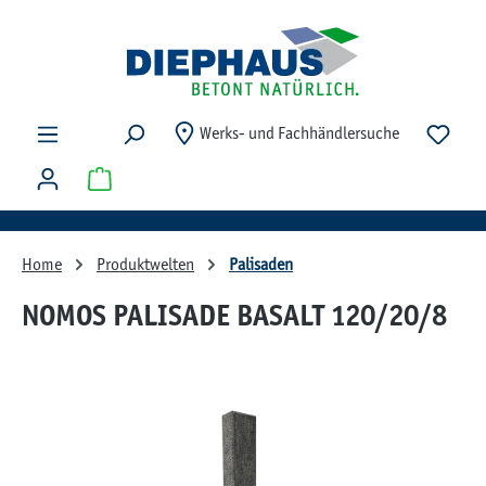
Zum Hauptinhalt springen
Du ha
Werks- und Fachhändlersuche
Warenkorb enthält 0 Positionen. Der Gesamtwert beträg
Home
Produktwelten
Palisaden
NOMOS PALISADE BASALT 120/20/8
Bildergalerie überspringen