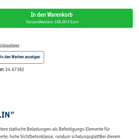
In den Warenkorb
Versandkosten: 198,00 € Euro
el hinzufügen
 in den Werken anzeigen
er:
24.67382
LIN"
ichtere statische Belastungen-als Befestigungs-Elemente für
ente; hohe Sichtbetonklasse, rundum schalungsglattBei diesem