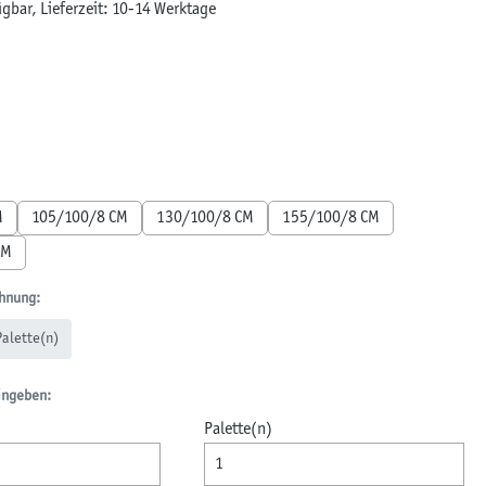
gbar, Lieferzeit: 10-14 Werktage
en
on ist zurzeit nicht verfügbar.)
len
M
105/100/8 CM
130/100/8 CM
155/100/8 CM
CM
hnung:
Palette(n)
ingeben:
Palette(n)