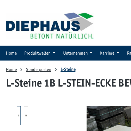
 Hauptinhalt springen
Zur Suche springen
Zur Hauptnavigation springen
Home
Produktwelten
Unternehmen
Karriere
Ra
Home
Sonderposten
L-Steine
L-Steine 1B L-STEIN-ECKE B
Bildergalerie überspringen