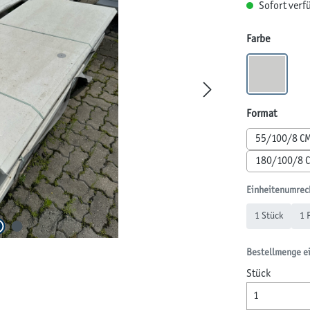
Sofort verfü
auswähl
Farbe
GRAU
(Diese Opti
auswäh
Format
55/100/8 C
180/100/8 
Einheitenumrec
1 Stück
1 
Bestellmenge e
Stück