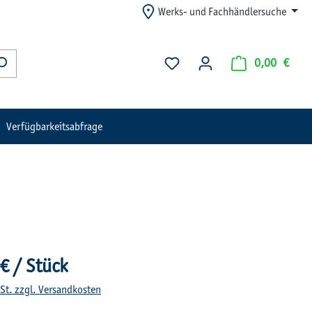
Werks- und Fachhändlersuche
Du hast 0 Produkte auf dem Me
Waren
0,00 €
Verfügbarkeitsabfrage
is:
€ / Stück
wSt. zzgl. Versandkosten