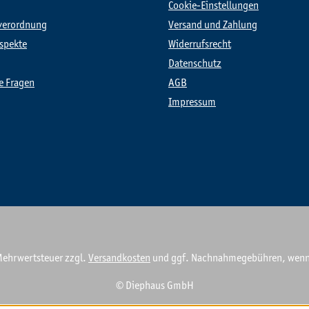
Cookie-Einstellungen
verordnung
Versand und Zahlung
spekte
Widerrufsrecht
Datenschutz
te Fragen
AGB
Impressum
. Mehrwertsteuer zzgl.
Versandkosten
und ggf. Nachnahmegebühren, wenn 
© Diephaus GmbH