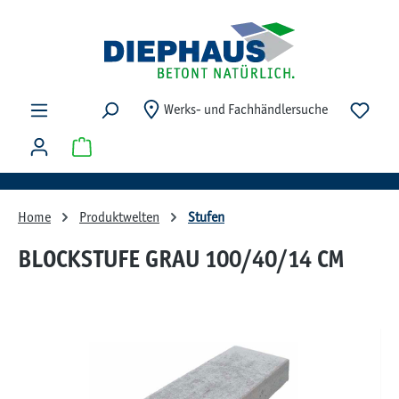
Zum Hauptinhalt springen
Du ha
Werks- und Fachhändlersuche
Warenkorb enthält 0 Positionen. Der Gesamtwert beträg
Home
Produktwelten
Stufen
BLOCKSTUFE GRAU 100/40/14 CM
Bildergalerie überspringen